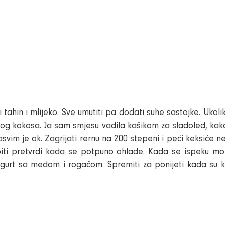
i
tahin i mlijeko. Sve umutiti pa dodati suhe sastojke.
Ukoli
nog kokosa.
Ja sam smjesu vadila kašikom za sladoled, kako 
sasvim je ok. Zagrijati rernu na
200 stepeni
i peći keksiće n
ti pretvrdi kada se potpuno ohlade. Kada se ispeku možet
ogurt sa medom i rogačom.
Spremiti za ponijeti kada su k