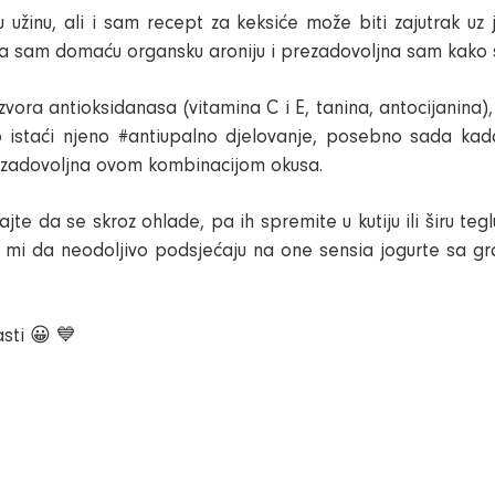
u užinu, ali i sam recept za keksiće može biti zajutrak uz ju
ila sam domaću organsku aroniju i prezadovoljna sam kako s
izvora antioksidanasa (vitamina C i E, tanina, antocijanina)
 istaći njeno #antiupalno djelovanje, posebno sada kad
 zadovoljna ovom kombinacijom okusa.
jte da se skroz ohlade, pa ih spremite u kutiju ili širu tegl
e mi da neodoljivo podsjećaju na one sensia jogurte sa gra
sti 😀 💙