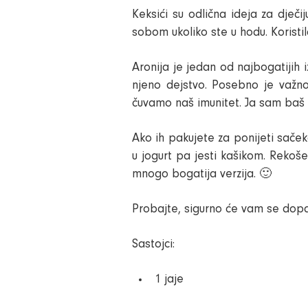
Keksići su odlična ideja za dječij
sobom ukoliko ste u hodu. Korist
Aronija je jedan od najbogatijih 
njeno dejstvo. Posebno je važno
čuvamo naš imunitet. Ja sam baš
Ako ih pakujete za ponijeti sačeka
u jogurt pa jesti kašikom. Rekoš
mnogo bogatija verzija. 🙂
Probajte, sigurno će vam se dopa
Sastojci:
1 jaje