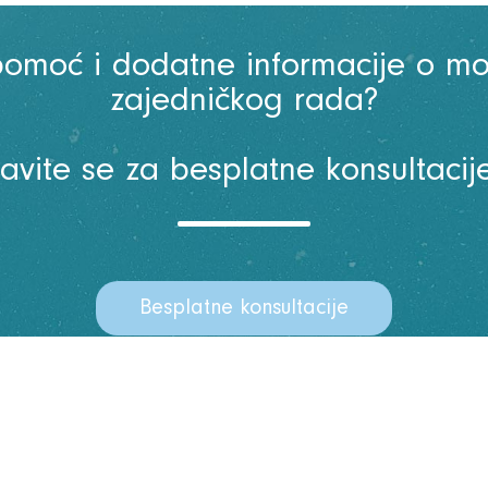
pomoć i dodatne informacije o m
zajedničkog rada?
Javite se za besplatne konsultacije
Besplatne konsultacije
Meni
Početna