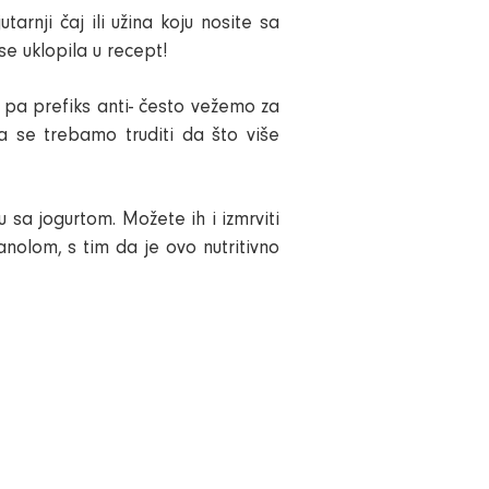
tarnji čaj ili užina koju nosite sa
e uklopila u recept!
, pa prefiks anti- često vežemo za
a se trebamo truditi da što više
u sa jogurtom. Možete ih i izmrviti
nolom, s tim da je ovo nutritivno