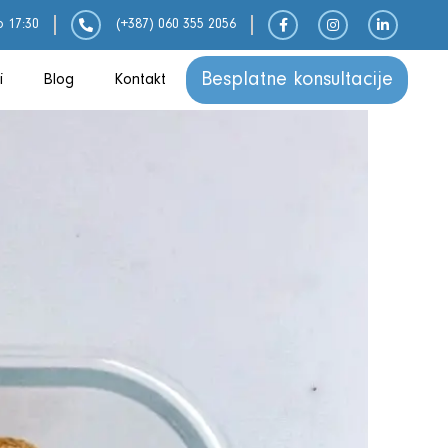
o 17:30
(+387) 060 355 2056
Besplatne konsultacije
i
Blog
Kontakt
Klinička Prehrana
Plodnost
Menstrualni Ciklus
Mentalno Zdravlje
Pravilna Prehrana
Trudnoća
Životni Stil i Nutrigenika