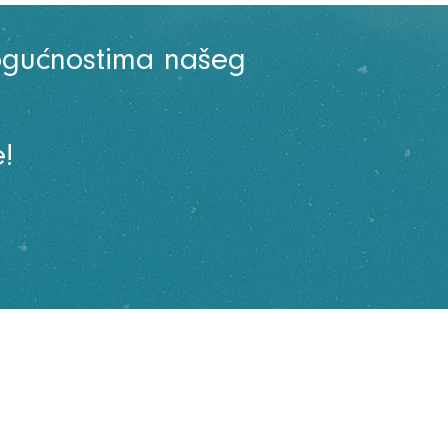
ogućnostima našeg
!