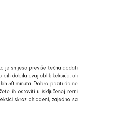
ko je smjesa previše tečna dodati
bih dobila ovaj oblik keksića, ali
ekih
30 minuta.
Dobro paziti da ne
e ih ostaviti u isključenoj rerni
eksići skroz ohlađeni, zajedno sa