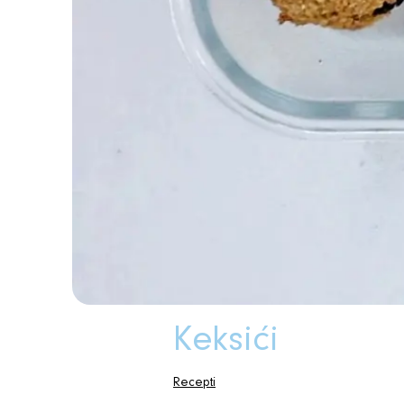
Keksići
Recepti