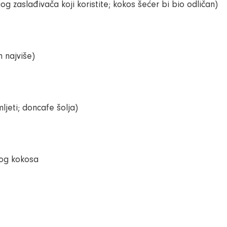
og zaslađivača koji koristite; kokos šećer bi bio odličan)
n najviše)
ljeti; doncafe šolja)
nog kokosa