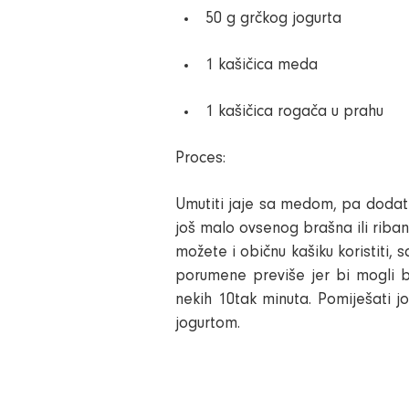
50 g grčkog jogurta
1 kašičica meda
1 kašičica rogača u prahu
Proces:
Umutiti
jaje sa medom, pa
dodat
još malo ovsenog brašna ili riba
možete i običnu kašiku koristiti, 
porumene previše jer bi mogli bi
nekih 10tak minuta.
Pomiješati j
jogurtom.