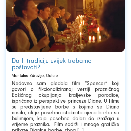
Da li tradiciju uvijek trebamo
poštovati?
Mentalno Zdravlje
,
Ostalo
Nedavno sam gledala film “Spencer” koji
govori o fikcionaliziranoj verziji prazničnog
Božićnog okupljanja kraljevske porodice,
ispričano iz perspektive princeze Diane. U filmu
su predstavljene borbe s kojima se Diana
nosila, ali je posebno istaknuta njena borba sa
bulimijom, koja posebno dolazi do izražaja u
vrijeme praznika. Film sadrži i mnoge grafičke
prikaze Dianine borbe, zbog […]