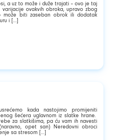
si, a uz to može i duže trajati – ovo je taj
 varijacije ovakvih obroka, upravo zbog
o može biti zaseban obrok ili dodatak
ru i […]
srećemo kada nastojimo promijeniti
enog šećera uglavnom iz slatke hrane.
ebe za slatkišima, pa ću vam ih navesti
(naravno, opet san) Neredovni obroci
nje sa stresom […]