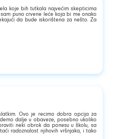
ela koje bih tutkala najvećim skepticima
a sam puno crvene leće koja bi me onako
čekajući da bude iskorištena za nešto. Za
slatkim. Ovo je recimo dobra opcija za
a idemo dalje u obaveze, posebno ukoliko
praviti neki obrok da ponesu u školu, sa
aći radoznalost njihovih vršnjaka, i tako