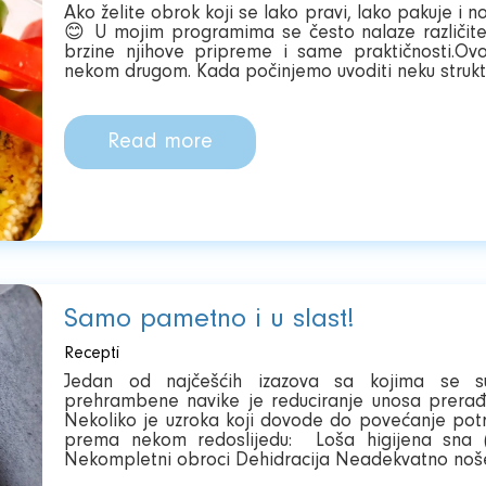
Ako želite obrok koji se lako pravi, lako pakuje i no
😊 U mojim programima se često nalaze različite
brzine njihove pripreme i same praktičnosti.Ov
nekom drugom. Kada počinjemo uvoditi neku struktu
Read more
Samo pametno i u slast!
Recepti
Jedan od najčešćih izazova sa kojima se su
prehrambene navike je reduciranje unosa prerađ
Nekoliko je uzroka koji dovode do povećanje potr
prema nekom redoslijedu: Loša higijena sna 
Nekompletni obroci Dehidracija Neadekvatno noše