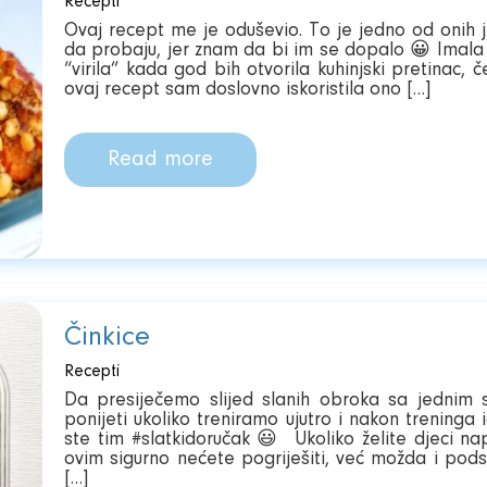
Recepti
Ovaj recept me je oduševio. To je jedno od onih j
da probaju, jer znam da bi im se dopalo 😀 Imal
“virila” kada god bih otvorila kuhinjski pretinac, 
ovaj recept sam doslovno iskoristila ono […]
Read more
Činkice
Recepti
Da presiječemo slijed slanih obroka sa jednim 
ponijeti ukoliko treniramo ujutro i nakon trening
ste tim #slatkidoručak 😃 Ukoliko želite djeci na
ovim sigurno nećete pogriješiti, već možda i podst
[…]