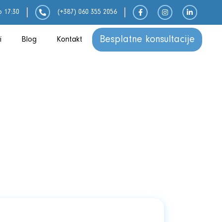
o 17:30
(+387) 060 355 2056
Besplatne konsultacije
i
Blog
Kontakt
Klinička Prehrana
Plodnost
Menstrualni Ciklus
Mentalno Zdravlje
Pravilna Prehrana
Trudnoća
Životni Stil i Nutrigenika