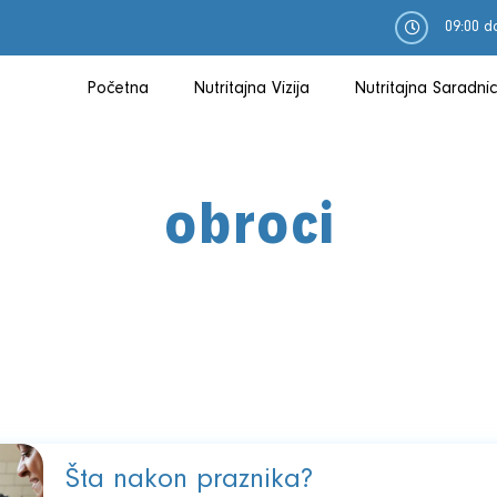
09:00 d
Početna
Nutritajna Vizija
Nutritajna Saradnic
O Meni
obroci
Šta nakon praznika?