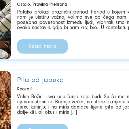
Ostalo
,
Pravilna Prehrana
Polako prolazi praznični period. Period u kojem
nam je uistinu važno, volimo sve do čega nam je
posebna povezanost između ljudi, vibrirali smo 
ovako nastavili, gdje bi nam kraj bio. U kontekstu
Read more
Pita od jabuka
Recepti
Volim Božić i sva osjećanja koja budi. Sjeća me n
njenom stanu na Badnje večer, na stare okrnjene kug
njenu kuhinju, i na miris domaće lijene pite od jab
dalje kiti, ali okus i miris […]