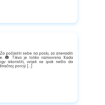
 Za počastiti sebe na poslu, za iznenaditi
e. 🎃 Tikva je toliko raznovrsna. Kada
u iskoristiti, uvijek se ipak nešto da
inačnoj porciji […]