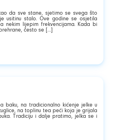
Recepti
 kao da sve stane, sjetimo se svega što
 usitinu stalo. Ove godine se osjetila
na nekim lijepim frekvencijama. Kada bi
 prehrane, često se […]
a baku, na tradicionalno kićenje jelke u
lice, na toplinu tea peći koja je grijala
uka. Tradiciju i dalje pratimo, jelka se i